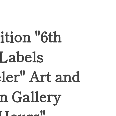
ition "6th
 Labels
ler" Art and
n Gallery
Hours",