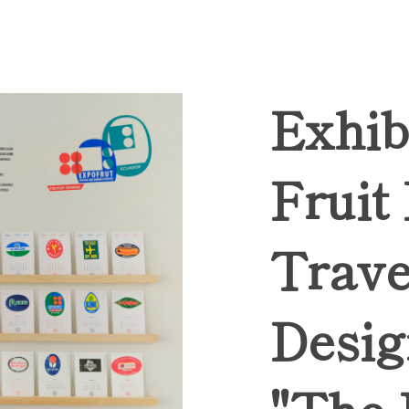
Exhib
Fruit
Trave
Desig
"The 