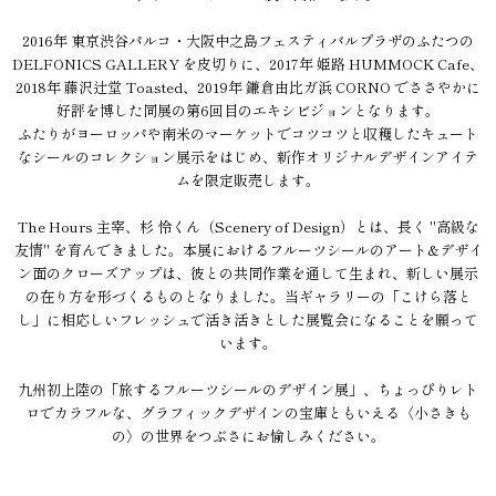
2016年 東京渋谷パルコ・大阪中之島フェスティバルプラザのふたつの
DELFONICS GALLERY を皮切りに、2017年 姫路 HUMMOCK Cafe、
2018年 藤沢辻堂 Toasted、2019年 鎌倉由比ガ浜 CORNO でささやかに
好評を博した同展の第6回目のエキシビジョンとなります。
ふたりがヨーロッパや南米のマーケットでコツコツと収穫したキュート
なシールのコレクション展示をはじめ、新作オリジナルデザインアイテ
ムを限定販売します。
The Hours 主宰、杉 怜くん（Scenery of Design）とは、長く "高級な
友情" を育んできました。本展におけるフルーツシールのアート&デザイ
ン面のクローズアップは、彼との共同作業を通して生まれ、新しい展示
の在り方を形づくるものとなりました。当ギャラリーの「こけら落と
し」に相応しいフレッシュで活き活きとした展覧会になることを願って
います。
九州初上陸の「旅するフルーツシールのデザイン展」、ちょっぴりレト
ロでカラフルな、グラフィックデザインの宝庫ともいえる〈小さきも
の〉の世界をつぶさにお愉しみください。