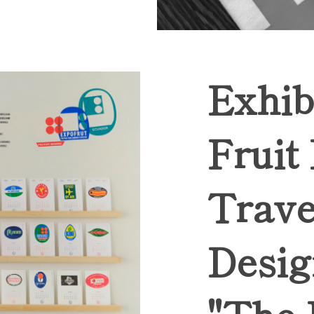
Exhib
Fruit
Trave
Desig
"The 