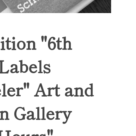
ition "6th
 Labels
ler" Art and
n Gallery
Hours",