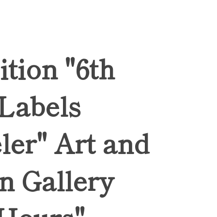
ition "6th
 Labels
ler" Art and
n Gallery
Hours",