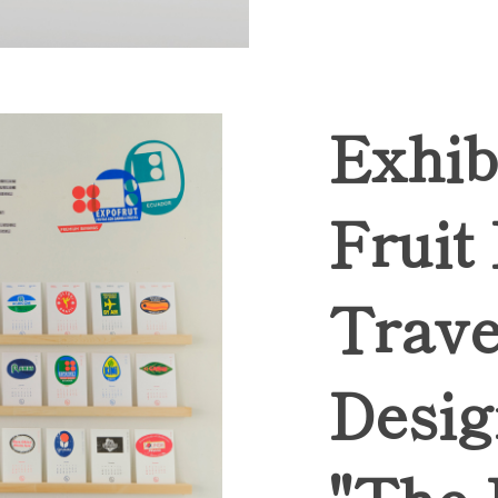
Exhib
Fruit
Trave
Desig
"The 