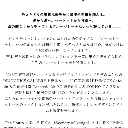
色とりどりの果物は軽やかに国境や赤道を超える。
港から港へ。マーケットから食卓へ。
海の向こうからやってくるフルーツシールはいつも旅している ––––
バナナやオレンジ、レモンに貼られたあのポップな「フルーツシー
ル」。いつの頃からか財布や手帳にペタペタと貼りはじめ、気がつけば
2,200枚近い数になっていました。
吉本 宏と宮良当明の小さなコレクションを一堂に集めた世界でも初め
て？ のフルーツシール展を開催します。
2016年 東京渋谷パルコ・大阪中之島フェスティバルプラザのふたつの
DELFONICS GALLERY を皮切りに、2017年 姫路 HUMMOCK Cafe、
2018年 藤沢辻堂 Toasted、2019年 鎌倉由比ガ浜 CORNO でささやかに
好評を博した同展の第6回目のエキシビジョンとなります。
ふたりがヨーロッパや南米のマーケットでコツコツと収穫したキュート
なシールのコレクション展示をはじめ、新作オリジナルデザインアイテ
ムを限定販売します。
The Hours 主宰、杉 怜くん（Scenery of Design）とは、長く "高級な