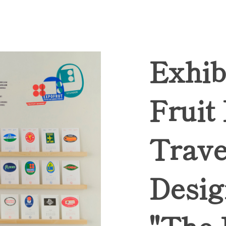
Exhib
Fruit
Trave
Desig
"The 