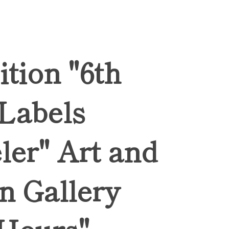
ition "6th
 Labels
ler" Art and
n Gallery
Hours",