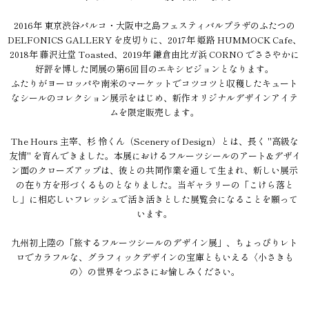
2016年 東京渋谷パルコ・大阪中之島フェスティバルプラザのふたつの
DELFONICS GALLERY を皮切りに、2017年 姫路 HUMMOCK Cafe、
2018年 藤沢辻堂 Toasted、2019年 鎌倉由比ガ浜 CORNO でささやかに
好評を博した同展の第6回目のエキシビジョンとなります。
ふたりがヨーロッパや南米のマーケットでコツコツと収穫したキュート
なシールのコレクション展示をはじめ、新作オリジナルデザインアイテ
ムを限定販売します。
The Hours 主宰、杉 怜くん（Scenery of Design）とは、長く "高級な
友情" を育んできました。本展におけるフルーツシールのアート&デザイ
ン面のクローズアップは、彼との共同作業を通して生まれ、新しい展示
の在り方を形づくるものとなりました。当ギャラリーの「こけら落と
し」に相応しいフレッシュで活き活きとした展覧会になることを願って
います。
九州初上陸の「旅するフルーツシールのデザイン展」、ちょっぴりレト
ロでカラフルな、グラフィックデザインの宝庫ともいえる〈小さきも
の〉の世界をつぶさにお愉しみください。