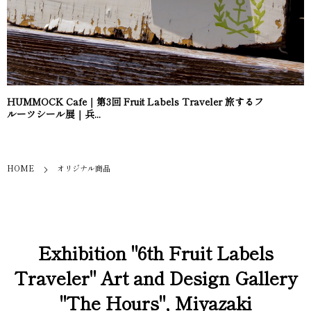
HUMMOCK Cafe｜第3回 Fruit Labels Traveler 旅するフ
ルーツシール展｜兵...
HOME
オリジナル商品
Exhibition "6th Fruit Labels
Traveler" Art and Design Gallery
"The Hours", Miyazaki