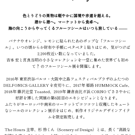
色とりどりの果物は軽やかに国境や赤道を超える。
港から港へ。マーケットから食卓へ。
海の向こうからやってくるフルーツシールはいつも旅している ––––
バナナやオレンジ、レモンに貼られたあのポップな「フルーツシー
ル」。いつの頃からか財布や手帳にペタペタと貼りはじめ、気がつけば
2,200枚近い数になっていました。
吉本 宏と宮良当明の小さなコレクションを一堂に集めた世界でも初め
て？ のフルーツシール展を開催します。
2016年 東京渋谷パルコ・大阪中之島フェスティバルプラザのふたつの
DELFONICS GALLERY を皮切りに、2017年 姫路 HUMMOCK Cafe、
2018年 藤沢辻堂 Toasted、2019年 鎌倉由比ガ浜 CORNO でささやかに
好評を博した同展の第6回目のエキシビジョンとなります。
ふたりがヨーロッパや南米のマーケットでコツコツと収穫したキュート
なシールのコレクション展示をはじめ、新作オリジナルデザインアイテ
ムを限定販売します。
The Hours 主宰、杉 怜くん（Scenery of Design）とは、長く "高級な