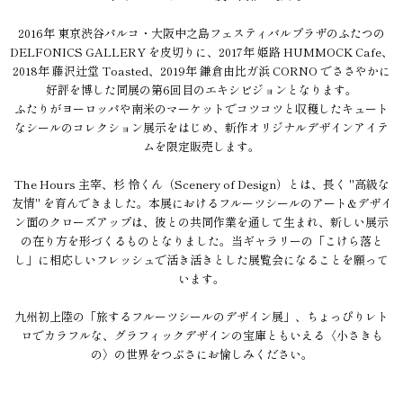
2016年 東京渋谷パルコ・大阪中之島フェスティバルプラザのふたつの
DELFONICS GALLERY を皮切りに、2017年 姫路 HUMMOCK Cafe、
2018年 藤沢辻堂 Toasted、2019年 鎌倉由比ガ浜 CORNO でささやかに
好評を博した同展の第6回目のエキシビジョンとなります。
ふたりがヨーロッパや南米のマーケットでコツコツと収穫したキュート
なシールのコレクション展示をはじめ、新作オリジナルデザインアイテ
ムを限定販売します。
The Hours 主宰、杉 怜くん（Scenery of Design）とは、長く "高級な
友情" を育んできました。本展におけるフルーツシールのアート&デザイ
ン面のクローズアップは、彼との共同作業を通して生まれ、新しい展示
の在り方を形づくるものとなりました。当ギャラリーの「こけら落と
し」に相応しいフレッシュで活き活きとした展覧会になることを願って
います。
九州初上陸の「旅するフルーツシールのデザイン展」、ちょっぴりレト
ロでカラフルな、グラフィックデザインの宝庫ともいえる〈小さきも
の〉の世界をつぶさにお愉しみください。