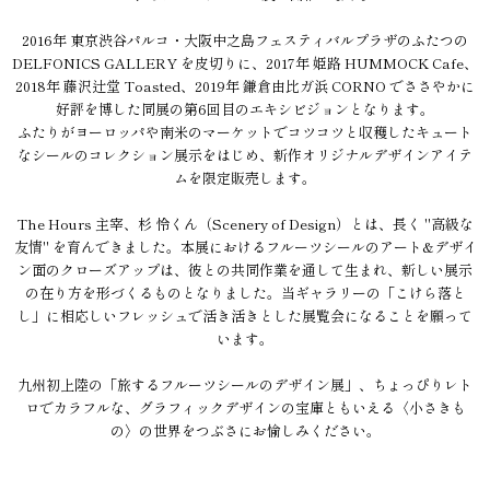
2016年 東京渋谷パルコ・大阪中之島フェスティバルプラザのふたつの
DELFONICS GALLERY を皮切りに、2017年 姫路 HUMMOCK Cafe、
2018年 藤沢辻堂 Toasted、2019年 鎌倉由比ガ浜 CORNO でささやかに
好評を博した同展の第6回目のエキシビジョンとなります。
ふたりがヨーロッパや南米のマーケットでコツコツと収穫したキュート
なシールのコレクション展示をはじめ、新作オリジナルデザインアイテ
ムを限定販売します。
The Hours 主宰、杉 怜くん（Scenery of Design）とは、長く "高級な
友情" を育んできました。本展におけるフルーツシールのアート&デザイ
ン面のクローズアップは、彼との共同作業を通して生まれ、新しい展示
の在り方を形づくるものとなりました。当ギャラリーの「こけら落と
し」に相応しいフレッシュで活き活きとした展覧会になることを願って
います。
九州初上陸の「旅するフルーツシールのデザイン展」、ちょっぴりレト
ロでカラフルな、グラフィックデザインの宝庫ともいえる〈小さきも
の〉の世界をつぶさにお愉しみください。