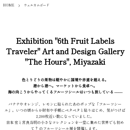
HOME
ウェルカムボード
Exhibition "6th Fruit Labels
Traveler" Art and Design Gallery
"The Hours", Miyazaki
色とりどりの果物は軽やかに国境や赤道を超える。
港から港へ。マーケットから食卓へ。
海の向こうからやってくるフルーツシールはいつも旅している ––––
バナナやオレンジ、レモンに貼られたあのポップな「フルーツシー
ル」。いつの頃からか財布や手帳にペタペタと貼りはじめ、気がつけば
2,200枚近い数になっていました。
吉本 宏と宮良当明の小さなコレクションを一堂に集めた世界でも初め
て？ のフルーツシール展を開催します。