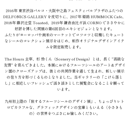
2016年 東京渋谷パルコ・大阪中之島フェスティバルプラザのふたつの
DELFONICS GALLERY を皮切りに、2017年 姫路 HUMMOCK Cafe、
2018年 藤沢辻堂 Toasted、2019年 鎌倉由比ガ浜 CORNO でささやかに
好評を博した同展の第6回目のエキシビジョンとなります。
ふたりがヨーロッパや南米のマーケットでコツコツと収穫したキュート
なシールのコレクション展示をはじめ、新作オリジナルデザインアイテ
ムを限定販売します。
The Hours 主宰、杉 怜くん（Scenery of Design）とは、長く "高級な
友情" を育んできました。本展におけるフルーツシールのアート&デザイ
ン面のクローズアップは、彼との共同作業を通して生まれ、新しい展示
の在り方を形づくるものとなりました。当ギャラリーの「こけら落と
し」に相応しいフレッシュで活き活きとした展覧会になることを願って
います。
九州初上陸の「旅するフルーツシールのデザイン展」、ちょっぴりレト
ロでカラフルな、グラフィックデザインの宝庫ともいえる〈小さきも
の〉の世界をつぶさにお愉しみください。