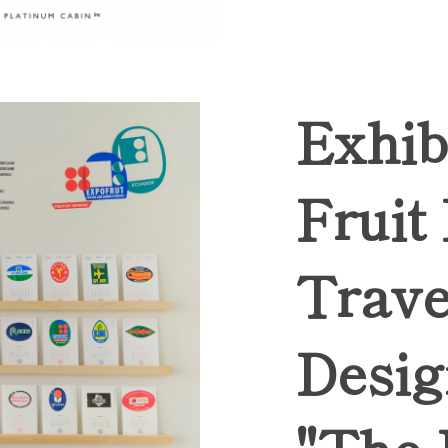
Exhib
Fruit
Trave
Desig
"The 