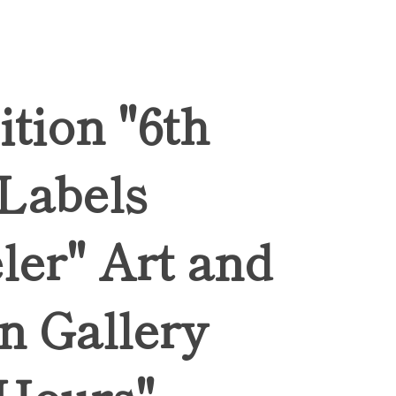
ition "6th
 Labels
ler" Art and
n Gallery
Hours",