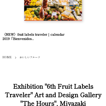
〈NEW〉fruit labels traveler｜calendar
2019「Bienvenidos...
HOME
おいしいフルーツ
Exhibition "6th Fruit Labels
Traveler" Art and Design Gallery
"The Hours", Miyazaki