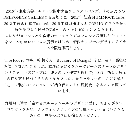
2016年 東京渋谷パルコ・大阪中之島フェスティバルプラザのふたつの
DELFONICS GALLERY を皮切りに、2017年 姫路 HUMMOCK Cafe、
2018年 藤沢辻堂 Toasted、2019年 鎌倉由比ガ浜 CORNO でささやかに
好評を博した同展の第6回目のエキシビジョンとなります。
ふたりがヨーロッパや南米のマーケットでコツコツと収穫したキュート
なシールのコレクション展示をはじめ、新作オリジナルデザインアイテ
ムを限定販売します。
The Hours 主宰、杉 怜くん（Scenery of Design）とは、長く "高級な
友情" を育んできました。本展におけるフルーツシールのアート&デザイ
ン面のクローズアップは、彼との共同作業を通して生まれ、新しい展示
の在り方を形づくるものとなりました。当ギャラリーの「こけら落と
し」に相応しいフレッシュで活き活きとした展覧会になることを願って
います。
九州初上陸の「旅するフルーツシールのデザイン展」、ちょっぴりレト
ロでカラフルな、グラフィックデザインの宝庫ともいえる〈小さきも
の〉の世界をつぶさにお愉しみください。