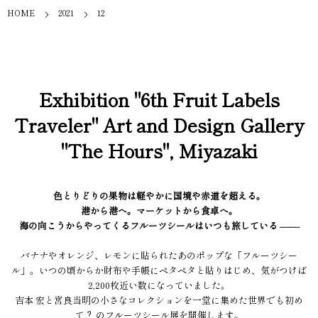
HOME
2021
12
Exhibition "6th Fruit Labels
Traveler" Art and Design Gallery
"The Hours", Miyazaki
色とりどりの果物は軽やかに国境や赤道を超える。
港から港へ。マーケットから食卓へ。
海の向こうからやってくるフルーツシールはいつも旅している ––––
バナナやオレンジ、レモンに貼られたあのポップな「フルーツシー
ル」。いつの頃からか財布や手帳にペタペタと貼りはじめ、気がつけば
2,200枚近い数になっていました。
吉本 宏と宮良当明の小さなコレクションを一堂に集めた世界でも初め
て？ のフルーツシール展を開催します。