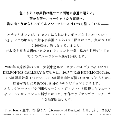
色とりどりの果物は軽やかに国境や赤道を超える。
港から港へ。マーケットから食卓へ。
海の向こうからやってくるフルーツシールはいつも旅している ––––
バナナやオレンジ、レモンに貼られたあのポップな「フルーツシー
ル」。いつの頃からか財布や手帳にペタペタと貼りはじめ、気がつけば
2,200枚近い数になっていました。
吉本 宏と宮良当明の小さなコレクションを一堂に集めた世界でも初め
て？ のフルーツシール展を開催します。
2016年 東京渋谷パルコ・大阪中之島フェスティバルプラザのふたつの
DELFONICS GALLERY を皮切りに、2017年 姫路 HUMMOCK Cafe、
2018年 藤沢辻堂 Toasted、2019年 鎌倉由比ガ浜 CORNO でささやかに
好評を博した同展の第6回目のエキシビジョンとなります。
ふたりがヨーロッパや南米のマーケットでコツコツと収穫したキュート
なシールのコレクション展示をはじめ、新作オリジナルデザインアイテ
ムを限定販売します。
The Hours 主宰、杉 怜くん（Scenery of Design）とは、長く "高級な