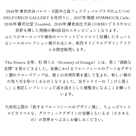
2016年 東京渋谷パルコ・大阪中之島フェスティバルプラザのふたつの
DELFONICS GALLERY を皮切りに、2017年 姫路 HUMMOCK Cafe、
2018年 藤沢辻堂 Toasted、2019年 鎌倉由比ガ浜 CORNO でささやかに
好評を博した同展の第6回目のエキシビジョンとなります。
ふたりがヨーロッパや南米のマーケットでコツコツと収穫したキュート
なシールのコレクション展示をはじめ、新作オリジナルデザインアイテ
ムを限定販売します。
The Hours 主宰、杉 怜くん（Scenery of Design）とは、長く "高級な
友情" を育んできました。本展におけるフルーツシールのアート&デザイ
ン面のクローズアップは、彼との共同作業を通して生まれ、新しい展示
の在り方を形づくるものとなりました。当ギャラリーの「こけら落と
し」に相応しいフレッシュで活き活きとした展覧会になることを願って
います。
九州初上陸の「旅するフルーツシールのデザイン展」、ちょっぴりレト
ロでカラフルな、グラフィックデザインの宝庫ともいえる〈小さきも
の〉の世界をつぶさにお愉しみください。