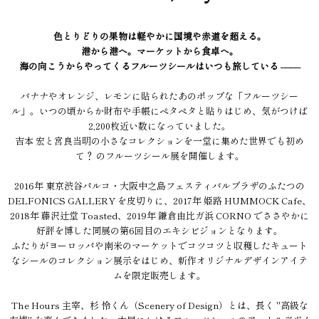
色とりどりの果物は軽やかに国境や赤道を超える。
港から港へ。マーケットから食卓へ。
海の向こうからやってくるフルーツシールはいつも旅している ––––
バナナやオレンジ、レモンに貼られたあのポップな「フルーツシー
ル」。いつの頃からか財布や手帳にペタペタと貼りはじめ、気がつけば
2,200枚近い数になっていました。
吉本 宏と宮良当明の小さなコレクションを一堂に集めた世界でも初め
て？ のフルーツシール展を開催します。
2016年 東京渋谷パルコ・大阪中之島フェスティバルプラザのふたつの
DELFONICS GALLERY を皮切りに、2017年 姫路 HUMMOCK Cafe、
2018年 藤沢辻堂 Toasted、2019年 鎌倉由比ガ浜 CORNO でささやかに
好評を博した同展の第6回目のエキシビジョンとなります。
ふたりがヨーロッパや南米のマーケットでコツコツと収穫したキュート
なシールのコレクション展示をはじめ、新作オリジナルデザインアイテ
ムを限定販売します。
The Hours 主宰、杉 怜くん（Scenery of Design）とは、長く "高級な