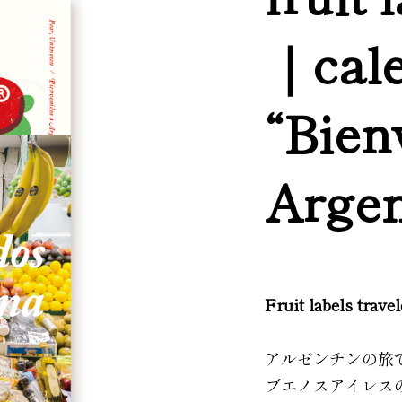
｜cal
“Bien
Argen
Fruit labels trave
アルゼンチンの旅
ブエノスアイレス