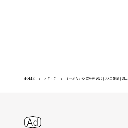
HOME
メディア
とーぶたいむ 43号春 2025｜PR広報誌｜済...