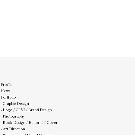
Profile
News
Portfolio
-
Graphic Design
-
Logo / CI VI / Brand Design
-
Photography
-
Book Design / Editorial / Cover
-
Art Direction
-
Web Design / Digital Design