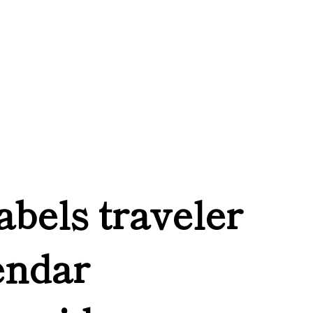
labels traveler
endar