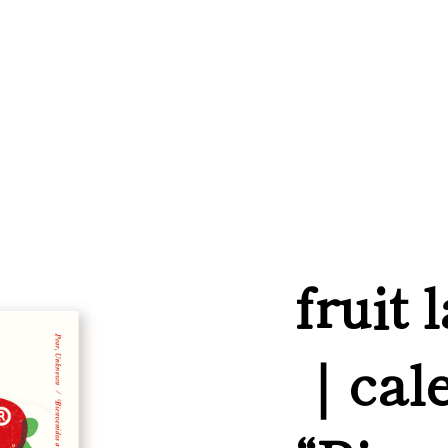
fruit 
｜cal