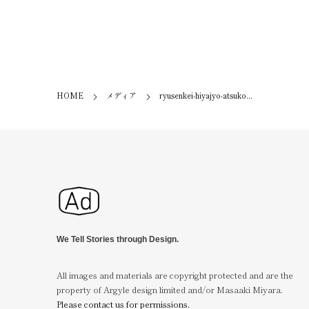
HOME
メディア
ryusenkei-hiyajyo-atsuko...
We Tell Stories through Design.
All images and materials are copyright protected and are the
property of Argyle design limited and/or Masaaki Miyara.
Please contact us for permissions.