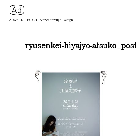
ARGYLE DESIGN - Stories through Design.
ryusenkei-hiyajyo-atsuko_pos