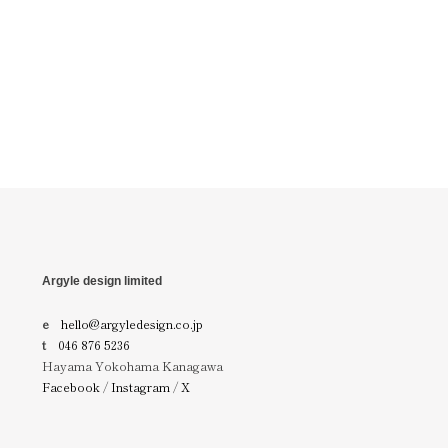
Argyle design limited
e
hello@argyledesign.co.jp
t
046 876 5236
Hayama Yokohama Kanagawa
Facebook
/
Instagram
/
X