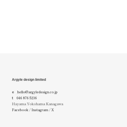
Argyle design limited
e
hello@argyledesign.co.jp
t
046 876 5236
Hayama Yokohama Kanagawa
Facebook
/
Instagram
/
X