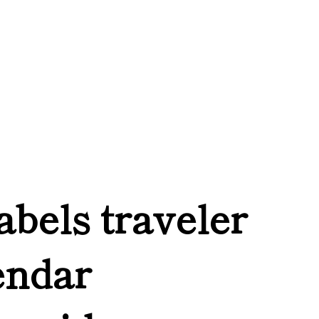
labels traveler
endar