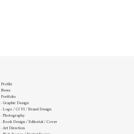
Profile
News
Portfolio
-
Graphic Design
-
Logo / CI VI / Brand Design
-
Photography
-
Book Design / Editorial / Cover
-
Art Direction
-
Web Design / Digital Design