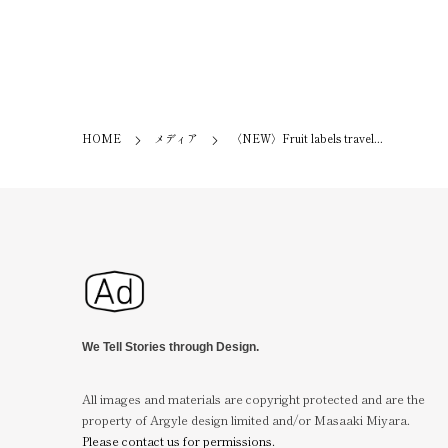
HOME
メディア
〈NEW〉Fruit labels travel...
We Tell Stories through Design.
All images and materials are copyright protected and are the
property of Argyle design limited and/or Masaaki Miyara.
Please contact us for permissions.