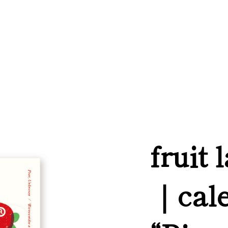
fruit 
｜cal