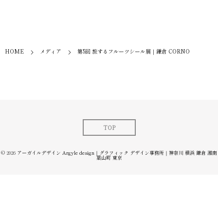
HOME
メディア
第5回 旅するフルーツシール展｜鎌倉 CORNO
TOP
© 2026
アーガイルデザイン Argyle design｜グラフィック デザイン事務所｜神奈川 横浜 鎌倉 湘南
葉山町 東京