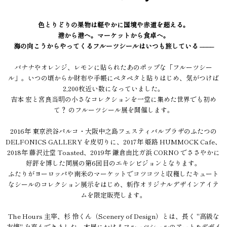
色とりどりの果物は軽やかに国境や赤道を超える。
港から港へ。マーケットから食卓へ。
海の向こうからやってくるフルーツシールはいつも旅している ––––
バナナやオレンジ、レモンに貼られたあのポップな「フルーツシー
ル」。いつの頃からか財布や手帳にペタペタと貼りはじめ、気がつけば
2,200枚近い数になっていました。
吉本 宏と宮良当明の小さなコレクションを一堂に集めた世界でも初め
て？ のフルーツシール展を開催します。
2016年 東京渋谷パルコ・大阪中之島フェスティバルプラザのふたつの
DELFONICS GALLERY を皮切りに、2017年 姫路 HUMMOCK Cafe、
2018年 藤沢辻堂 Toasted、2019年 鎌倉由比ガ浜 CORNO でささやかに
好評を博した同展の第6回目のエキシビジョンとなります。
ふたりがヨーロッパや南米のマーケットでコツコツと収穫したキュート
なシールのコレクション展示をはじめ、新作オリジナルデザインアイテ
ムを限定販売します。
The Hours 主宰、杉 怜くん（Scenery of Design）とは、長く "高級な
友情" を育んできました。本展におけるフルーツシールのアート&デザイ