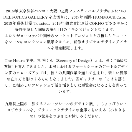
2016年 東京渋谷パルコ・大阪中之島フェスティバルプラザのふたつの
DELFONICS GALLERY を皮切りに、2017年 姫路 HUMMOCK Cafe、
2018年 藤沢辻堂 Toasted、2019年 鎌倉由比ガ浜 CORNO でささやかに
好評を博した同展の第6回目のエキシビジョンとなります。
ふたりがヨーロッパや南米のマーケットでコツコツと収穫したキュート
なシールのコレクション展示をはじめ、新作オリジナルデザインアイテ
ムを限定販売します。
The Hours 主宰、杉 怜くん（Scenery of Design）とは、長く "高級な
友情" を育んできました。本展におけるフルーツシールのアート&デザイ
ン面のクローズアップは、彼との共同作業を通して生まれ、新しい展示
の在り方を形づくるものとなりました。当ギャラリーの「こけら落と
し」に相応しいフレッシュで活き活きとした展覧会になることを願って
います。
九州初上陸の「旅するフルーツシールのデザイン展」、ちょっぴりレト
ロでカラフルな、グラフィックデザインの宝庫ともいえる〈小さきも
の〉の世界をつぶさにお愉しみください。