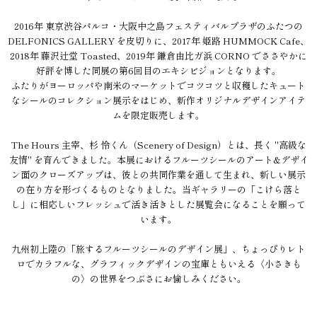
2016年 東京渋谷パルコ・大阪中之島フェスティバルプラザのふたつの
DELFONICS GALLERY を皮切りに、2017年 姫路 HUMMOCK Cafe、
2018年 藤沢辻堂 Toasted、2019年 鎌倉由比ガ浜 CORNO でささやかに
好評を博した同展の第6回目のエキシビジョンとなります。
ふたりがヨーロッパや南米のマーケットでコツコツと収穫したキュート
なシールのコレクション展示をはじめ、新作オリジナルデザインアイテ
ムを限定販売します。
The Hours 主宰、杉 怜くん（Scenery of Design）とは、長く "高級な
友情" を育んできました。本展におけるフルーツシールのアート&デザイ
ン面のクローズアップは、彼との共同作業を通して生まれ、新しい展示
の在り方を形づくるものとなりました。当ギャラリーの「こけら落と
し」に相応しいフレッシュで活き活きとした展覧会になることを願って
います。
九州初上陸の「旅するフルーツシールのデザイン展」、ちょっぴりレト
ロでカラフルな、グラフィックデザインの宝庫ともいえる〈小さきも
の〉の世界をつぶさにお愉しみください。