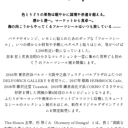
色とりどりの果物は軽やかに国境や赤道を超える。
港から港へ。マーケットから食卓へ。
海の向こうからやってくるフルーツシールはいつも旅している ––––
バナナやオレンジ、レモンに貼られたあのポップな「フルーツシー
ル」。いつの頃からか財布や手帳にペタペタと貼りはじめ、気がつけば
2,200枚近い数になっていました。
吉本 宏と宮良当明の小さなコレクションを一堂に集めた世界でも初め
て？ のフルーツシール展を開催します。
2016年 東京渋谷パルコ・大阪中之島フェスティバルプラザのふたつの
DELFONICS GALLERY を皮切りに、2017年 姫路 HUMMOCK Cafe、
2018年 藤沢辻堂 Toasted、2019年 鎌倉由比ガ浜 CORNO でささやかに
好評を博した同展の第6回目のエキシビジョンとなります。
ふたりがヨーロッパや南米のマーケットでコツコツと収穫したキュート
なシールのコレクション展示をはじめ、新作オリジナルデザインアイテ
ムを限定販売します。
The Hours 主宰、杉 怜くん（Scenery of Design）とは、長く "高級な