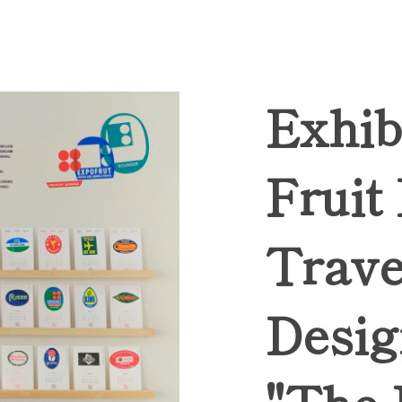
Exhib
Fruit
Trave
Desig
"The 