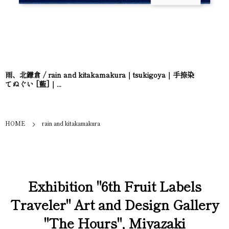
雨、北鎌倉 / rain and kitakamakura｜tsukigoya｜手捺染
てぬぐい [藍]｜...
HOME
rain and kitakamakura
Exhibition "6th Fruit Labels
Traveler" Art and Design Gallery
"The Hours", Miyazaki