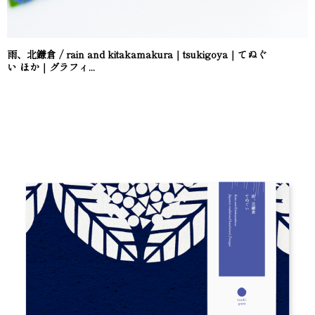
雨、北鎌倉 / rain and kitakamakura｜tsukigoya｜てぬぐ
い ほか｜グラフィ...