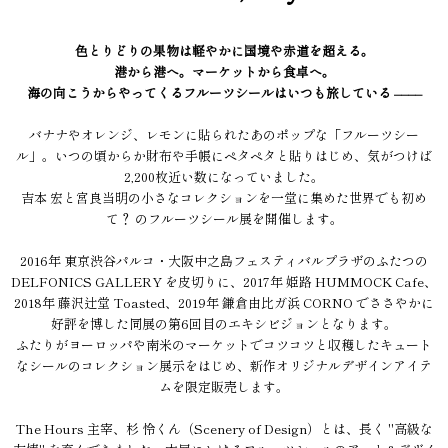
色とりどりの果物は軽やかに国境や赤道を超える。
港から港へ。マーケットから食卓へ。
海の向こうからやってくるフルーツシールはいつも旅している ––––
バナナやオレンジ、レモンに貼られたあのポップな「フルーツシー
ル」。いつの頃からか財布や手帳にペタペタと貼りはじめ、気がつけば
2,200枚近い数になっていました。
吉本 宏と宮良当明の小さなコレクションを一堂に集めた世界でも初め
て？ のフルーツシール展を開催します。
2016年 東京渋谷パルコ・大阪中之島フェスティバルプラザのふたつの
DELFONICS GALLERY を皮切りに、2017年 姫路 HUMMOCK Cafe、
2018年 藤沢辻堂 Toasted、2019年 鎌倉由比ガ浜 CORNO でささやかに
好評を博した同展の第6回目のエキシビジョンとなります。
ふたりがヨーロッパや南米のマーケットでコツコツと収穫したキュート
なシールのコレクション展示をはじめ、新作オリジナルデザインアイテ
ムを限定販売します。
The Hours 主宰、杉 怜くん（Scenery of Design）とは、長く "高級な