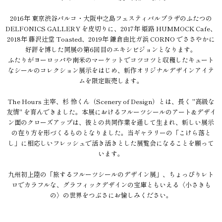
2016年 東京渋谷パルコ・大阪中之島フェスティバルプラザのふたつの
DELFONICS GALLERY を皮切りに、2017年 姫路 HUMMOCK Cafe、
2018年 藤沢辻堂 Toasted、2019年 鎌倉由比ガ浜 CORNO でささやかに
好評を博した同展の第6回目のエキシビジョンとなります。
ふたりがヨーロッパや南米のマーケットでコツコツと収穫したキュート
なシールのコレクション展示をはじめ、新作オリジナルデザインアイテ
ムを限定販売します。
The Hours 主宰、杉 怜くん（Scenery of Design）とは、長く "高級な
友情" を育んできました。本展におけるフルーツシールのアート&デザイ
ン面のクローズアップは、彼との共同作業を通して生まれ、新しい展示
の在り方を形づくるものとなりました。当ギャラリーの「こけら落と
し」に相応しいフレッシュで活き活きとした展覧会になることを願って
います。
九州初上陸の「旅するフルーツシールのデザイン展」、ちょっぴりレト
ロでカラフルな、グラフィックデザインの宝庫ともいえる〈小さきも
の〉の世界をつぶさにお愉しみください。