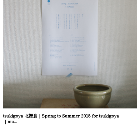
tsukigoya 北鎌倉｜Spring to Summer 2018 for tsukigoya
｜mu...