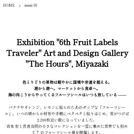
HOME
music 03
Exhibition "6th Fruit Labels
Traveler" Art and Design Gallery
"The Hours", Miyazaki
色とりどりの果物は軽やかに国境や赤道を超える。
港から港へ。マーケットから食卓へ。
海の向こうからやってくるフルーツシールはいつも旅している ––––
バナナやオレンジ、レモンに貼られたあのポップな「フルーツシー
ル」。いつの頃からか財布や手帳にペタペタと貼りはじめ、気がつけば
2,200枚近い数になっていました。
吉本 宏と宮良当明の小さなコレクションを一堂に集めた世界でも初め
て？ のフルーツシール展を開催します。