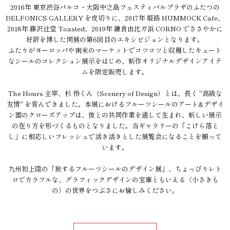
2016年 東京渋谷パルコ・大阪中之島フェスティバルプラザのふたつの
DELFONICS GALLERY を皮切りに、2017年 姫路 HUMMOCK Cafe、
2018年 藤沢辻堂 Toasted、2019年 鎌倉由比ガ浜 CORNO でささやかに
好評を博した同展の第6回目のエキシビジョンとなります。
ふたりがヨーロッパや南米のマーケットでコツコツと収穫したキュート
なシールのコレクション展示をはじめ、新作オリジナルデザインアイテ
ムを限定販売します。
The Hours 主宰、杉 怜くん（Scenery of Design）とは、長く "高級な
友情" を育んできました。本展におけるフルーツシールのアート&デザイ
ン面のクローズアップは、彼との共同作業を通して生まれ、新しい展示
の在り方を形づくるものとなりました。当ギャラリーの「こけら落と
し」に相応しいフレッシュで活き活きとした展覧会になることを願って
います。
九州初上陸の「旅するフルーツシールのデザイン展」、ちょっぴりレト
ロでカラフルな、グラフィックデザインの宝庫ともいえる〈小さきも
の〉の世界をつぶさにお愉しみください。