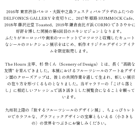
2016年 東京渋谷パルコ・大阪中之島フェスティバルプラザのふたつの
DELFONICS GALLERY を皮切りに、2017年 姫路 HUMMOCK Cafe、
2018年 藤沢辻堂 Toasted、2019年 鎌倉由比ガ浜 CORNO でささやかに
好評を博した同展の第6回目のエキシビジョンとなります。
ふたりがヨーロッパや南米のマーケットでコツコツと収穫したキュート
なシールのコレクション展示をはじめ、新作オリジナルデザインアイテ
ムを限定販売します。
The Hours 主宰、杉 怜くん（Scenery of Design）とは、長く "高級な
友情" を育んできました。本展におけるフルーツシールのアート&デザイ
ン面のクローズアップは、彼との共同作業を通して生まれ、新しい展示
の在り方を形づくるものとなりました。当ギャラリーの「こけら落と
し」に相応しいフレッシュで活き活きとした展覧会になることを願って
います。
九州初上陸の「旅するフルーツシールのデザイン展」、ちょっぴりレト
ロでカラフルな、グラフィックデザインの宝庫ともいえる〈小さきも
の〉の世界をつぶさにお愉しみください。