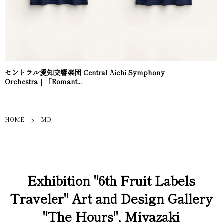
セントラル愛知交響楽団 Central Aichi Symphony
Orchestra｜「Romant...
HOME
MD
Exhibition "6th Fruit Labels
Traveler" Art and Design Gallery
"The Hours", Miyazaki