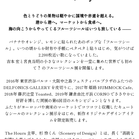
色とりどりの果物は軽やかに国境や赤道を超える。
港から港へ。マーケットから食卓へ。
海の向こうからやってくるフルーツシールはいつも旅している ––––
バナナやオレンジ、レモンに貼られたあのポップな「フルーツシー
ル」。いつの頃からか財布や手帳にペタペタと貼りはじめ、気がつけば
2,200枚近い数になっていました。
吉本 宏と宮良当明の小さなコレクションを一堂に集めた世界でも初め
て？ のフルーツシール展を開催します。
2016年 東京渋谷パルコ・大阪中之島フェスティバルプラザのふたつの
DELFONICS GALLERY を皮切りに、2017年 姫路 HUMMOCK Cafe、
2018年 藤沢辻堂 Toasted、2019年 鎌倉由比ガ浜 CORNO でささやかに
好評を博した同展の第6回目のエキシビジョンとなります。
ふたりがヨーロッパや南米のマーケットでコツコツと収穫したキュート
なシールのコレクション展示をはじめ、新作オリジナルデザインアイテ
ムを限定販売します。
The Hours 主宰、杉 怜くん（Scenery of Design）とは、長く "高級な