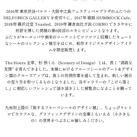
2016年 東京渋谷パルコ・大阪中之島フェスティバルプラザのふたつの
DELFONICS GALLERY を皮切りに、2017年 姫路 HUMMOCK Cafe、
2018年 藤沢辻堂 Toasted、2019年 鎌倉由比ガ浜 CORNO でささやかに
好評を博した同展の第6回目のエキシビジョンとなります。
ふたりがヨーロッパや南米のマーケットでコツコツと収穫したキュート
なシールのコレクション展示をはじめ、新作オリジナルデザインアイテ
ムを限定販売します。
The Hours 主宰、杉 怜くん（Scenery of Design）とは、長く "高級な
友情" を育んできました。本展におけるフルーツシールのアート&デザイ
ン面のクローズアップは、彼との共同作業を通して生まれ、新しい展示
の在り方を形づくるものとなりました。当ギャラリーの「こけら落と
し」に相応しいフレッシュで活き活きとした展覧会になることを願って
います。
九州初上陸の「旅するフルーツシールのデザイン展」、ちょっぴりレト
ロでカラフルな、グラフィックデザインの宝庫ともいえる〈小さきも
の〉の世界をつぶさにお愉しみください。