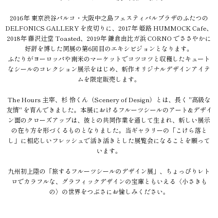
2016年 東京渋谷パルコ・大阪中之島フェスティバルプラザのふたつの
DELFONICS GALLERY を皮切りに、2017年 姫路 HUMMOCK Cafe、
2018年 藤沢辻堂 Toasted、2019年 鎌倉由比ガ浜 CORNO でささやかに
好評を博した同展の第6回目のエキシビジョンとなります。
ふたりがヨーロッパや南米のマーケットでコツコツと収穫したキュート
なシールのコレクション展示をはじめ、新作オリジナルデザインアイテ
ムを限定販売します。
The Hours 主宰、杉 怜くん（Scenery of Design）とは、長く "高級な
友情" を育んできました。本展におけるフルーツシールのアート&デザイ
ン面のクローズアップは、彼との共同作業を通して生まれ、新しい展示
の在り方を形づくるものとなりました。当ギャラリーの「こけら落と
し」に相応しいフレッシュで活き活きとした展覧会になることを願って
います。
九州初上陸の「旅するフルーツシールのデザイン展」、ちょっぴりレト
ロでカラフルな、グラフィックデザインの宝庫ともいえる〈小さきも
の〉の世界をつぶさにお愉しみください。