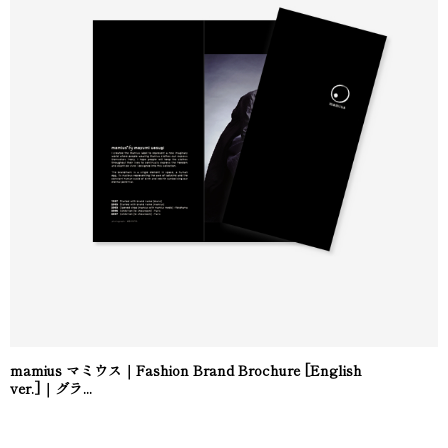
mamius マミウス｜Fashion Brand Brochure [English
ver.]｜グラ...