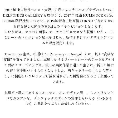
2016年 東京渋谷パルコ・大阪中之島フェスティバルプラザのふたつの
DELFONICS GALLERY を皮切りに、2017年 姫路 HUMMOCK Cafe、
2018年 藤沢辻堂 Toasted、2019年 鎌倉由比ガ浜 CORNO でささやかに
好評を博した同展の第6回目のエキシビジョンとなります。
ふたりがヨーロッパや南米のマーケットでコツコツと収穫したキュート
なシールのコレクション展示をはじめ、新作オリジナルデザインアイテ
ムを限定販売します。
The Hours 主宰、杉 怜くん（Scenery of Design）とは、長く "高級な
友情" を育んできました。本展におけるフルーツシールのアート&デザイ
ン面のクローズアップは、彼との共同作業を通して生まれ、新しい展示
の在り方を形づくるものとなりました。当ギャラリーの「こけら落と
し」に相応しいフレッシュで活き活きとした展覧会になることを願って
います。
九州初上陸の「旅するフルーツシールのデザイン展」、ちょっぴりレト
ロでカラフルな、グラフィックデザインの宝庫ともいえる〈小さきも
の〉の世界をつぶさにお愉しみください。