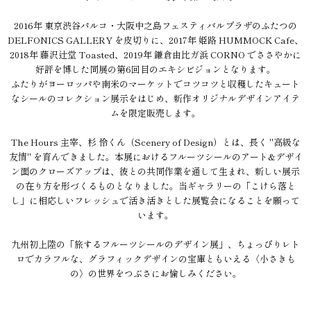
2016年 東京渋谷パルコ・大阪中之島フェスティバルプラザのふたつの
DELFONICS GALLERY を皮切りに、2017年 姫路 HUMMOCK Cafe、
2018年 藤沢辻堂 Toasted、2019年 鎌倉由比ガ浜 CORNO でささやかに
好評を博した同展の第6回目のエキシビジョンとなります。
ふたりがヨーロッパや南米のマーケットでコツコツと収穫したキュート
なシールのコレクション展示をはじめ、新作オリジナルデザインアイテ
ムを限定販売します。
The Hours 主宰、杉 怜くん（Scenery of Design）とは、長く "高級な
友情" を育んできました。本展におけるフルーツシールのアート&デザイ
ン面のクローズアップは、彼との共同作業を通して生まれ、新しい展示
の在り方を形づくるものとなりました。当ギャラリーの「こけら落と
し」に相応しいフレッシュで活き活きとした展覧会になることを願って
います。
九州初上陸の「旅するフルーツシールのデザイン展」、ちょっぴりレト
ロでカラフルな、グラフィックデザインの宝庫ともいえる〈小さきも
の〉の世界をつぶさにお愉しみください。