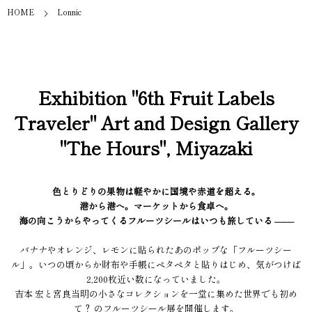
HOME
Lonnic
Exhibition "6th Fruit Labels
Traveler" Art and Design Gallery
"The Hours", Miyazaki
色とりどりの果物は軽やかに国境や赤道を超える。
港から港へ。マーケットから食卓へ。
海の向こうからやってくるフルーツシールはいつも旅している ––––
バナナやオレンジ、レモンに貼られたあのポップな「フルーツシー
ル」。いつの頃からか財布や手帳にペタペタと貼りはじめ、気がつけば
2,200枚近い数になっていました。
吉本 宏と宮良当明の小さなコレクションを一堂に集めた世界でも初め
て？ のフルーツシール展を開催します。