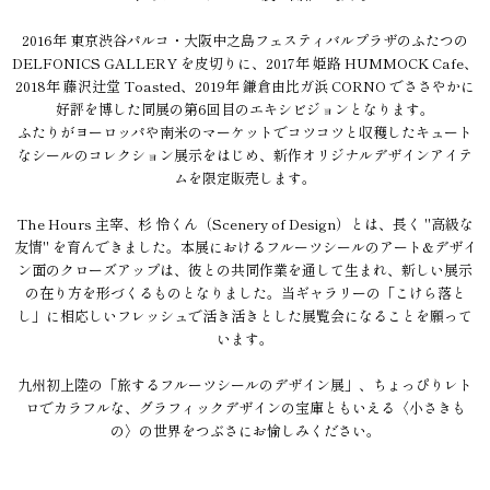
2016年 東京渋谷パルコ・大阪中之島フェスティバルプラザのふたつの
DELFONICS GALLERY を皮切りに、2017年 姫路 HUMMOCK Cafe、
2018年 藤沢辻堂 Toasted、2019年 鎌倉由比ガ浜 CORNO でささやかに
好評を博した同展の第6回目のエキシビジョンとなります。
ふたりがヨーロッパや南米のマーケットでコツコツと収穫したキュート
なシールのコレクション展示をはじめ、新作オリジナルデザインアイテ
ムを限定販売します。
The Hours 主宰、杉 怜くん（Scenery of Design）とは、長く "高級な
友情" を育んできました。本展におけるフルーツシールのアート&デザイ
ン面のクローズアップは、彼との共同作業を通して生まれ、新しい展示
の在り方を形づくるものとなりました。当ギャラリーの「こけら落と
し」に相応しいフレッシュで活き活きとした展覧会になることを願って
います。
九州初上陸の「旅するフルーツシールのデザイン展」、ちょっぴりレト
ロでカラフルな、グラフィックデザインの宝庫ともいえる〈小さきも
の〉の世界をつぶさにお愉しみください。