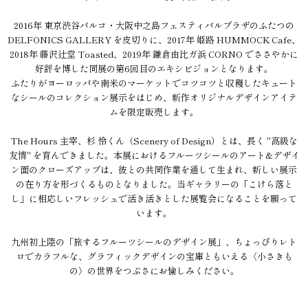
2016年 東京渋谷パルコ・大阪中之島フェスティバルプラザのふたつの
DELFONICS GALLERY を皮切りに、2017年 姫路 HUMMOCK Cafe、
2018年 藤沢辻堂 Toasted、2019年 鎌倉由比ガ浜 CORNO でささやかに
好評を博した同展の第6回目のエキシビジョンとなります。
ふたりがヨーロッパや南米のマーケットでコツコツと収穫したキュート
なシールのコレクション展示をはじめ、新作オリジナルデザインアイテ
ムを限定販売します。
The Hours 主宰、杉 怜くん（Scenery of Design）とは、長く "高級な
友情" を育んできました。本展におけるフルーツシールのアート&デザイ
ン面のクローズアップは、彼との共同作業を通して生まれ、新しい展示
の在り方を形づくるものとなりました。当ギャラリーの「こけら落と
し」に相応しいフレッシュで活き活きとした展覧会になることを願って
います。
九州初上陸の「旅するフルーツシールのデザイン展」、ちょっぴりレト
ロでカラフルな、グラフィックデザインの宝庫ともいえる〈小さきも
の〉の世界をつぶさにお愉しみください。