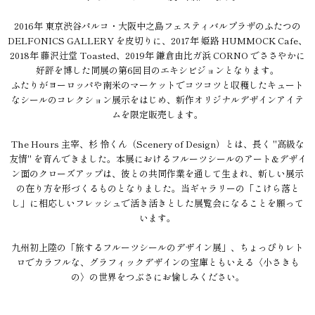
2016年 東京渋谷パルコ・大阪中之島フェスティバルプラザのふたつの
DELFONICS GALLERY を皮切りに、2017年 姫路 HUMMOCK Cafe、
2018年 藤沢辻堂 Toasted、2019年 鎌倉由比ガ浜 CORNO でささやかに
好評を博した同展の第6回目のエキシビジョンとなります。
ふたりがヨーロッパや南米のマーケットでコツコツと収穫したキュート
なシールのコレクション展示をはじめ、新作オリジナルデザインアイテ
ムを限定販売します。
The Hours 主宰、杉 怜くん（Scenery of Design）とは、長く "高級な
友情" を育んできました。本展におけるフルーツシールのアート&デザイ
ン面のクローズアップは、彼との共同作業を通して生まれ、新しい展示
の在り方を形づくるものとなりました。当ギャラリーの「こけら落と
し」に相応しいフレッシュで活き活きとした展覧会になることを願って
います。
九州初上陸の「旅するフルーツシールのデザイン展」、ちょっぴりレト
ロでカラフルな、グラフィックデザインの宝庫ともいえる〈小さきも
の〉の世界をつぶさにお愉しみください。