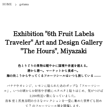
HOME
getama
Exhibition "6th Fruit Labels
Traveler" Art and Design Gallery
"The Hours", Miyazaki
色とりどりの果物は軽やかに国境や赤道を超える。
港から港へ。マーケットから食卓へ。
海の向こうからやってくるフルーツシールはいつも旅している ––––
バナナやオレンジ、レモンに貼られたあのポップな「フルーツシー
ル」。いつの頃からか財布や手帳にペタペタと貼りはじめ、気がつけば
2,200枚近い数になっていました。
吉本 宏と宮良当明の小さなコレクションを一堂に集めた世界でも初め
て？ のフルーツシール展を開催します。