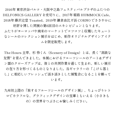
2016年 東京渋谷パルコ・大阪中之島フェスティバルプラザのふたつの
DELFONICS GALLERY を皮切りに、2017年 姫路 HUMMOCK Cafe、
2018年 藤沢辻堂 Toasted、2019年 鎌倉由比ガ浜 CORNO でささやかに
好評を博した同展の第6回目のエキシビジョンとなります。
ふたりがヨーロッパや南米のマーケットでコツコツと収穫したキュート
なシールのコレクション展示をはじめ、新作オリジナルデザインアイテ
ムを限定販売します。
The Hours 主宰、杉 怜くん（Scenery of Design）とは、長く "高級な
友情" を育んできました。本展におけるフルーツシールのアート&デザイ
ン面のクローズアップは、彼との共同作業を通して生まれ、新しい展示
の在り方を形づくるものとなりました。当ギャラリーの「こけら落と
し」に相応しいフレッシュで活き活きとした展覧会になることを願って
います。
九州初上陸の「旅するフルーツシールのデザイン展」、ちょっぴりレト
ロでカラフルな、グラフィックデザインの宝庫ともいえる〈小さきも
の〉の世界をつぶさにお愉しみください。