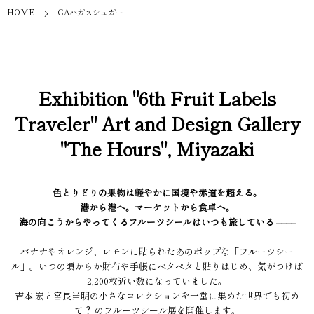
HOME
GAバガスシュガー
Exhibition "6th Fruit Labels
Traveler" Art and Design Gallery
"The Hours", Miyazaki
色とりどりの果物は軽やかに国境や赤道を超える。
港から港へ。マーケットから食卓へ。
海の向こうからやってくるフルーツシールはいつも旅している ––––
バナナやオレンジ、レモンに貼られたあのポップな「フルーツシー
ル」。いつの頃からか財布や手帳にペタペタと貼りはじめ、気がつけば
2,200枚近い数になっていました。
吉本 宏と宮良当明の小さなコレクションを一堂に集めた世界でも初め
て？ のフルーツシール展を開催します。