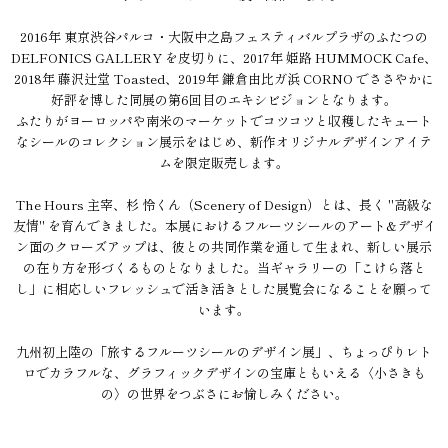
2016年 東京渋谷パルコ・大阪中之島フェスティバルプラザのふたつの
DELFONICS GALLERY を皮切りに、2017年 姫路 HUMMOCK Cafe、
2018年 藤沢辻堂 Toasted、2019年 鎌倉由比ガ浜 CORNO でささやかに
好評を博した同展の第6回目のエキシビジョンとなります。
ふたりがヨーロッパや南米のマーケットでコツコツと収穫したキュート
なシールのコレクション展示をはじめ、新作オリジナルデザインアイテ
ムを限定販売します。
The Hours 主宰、杉 怜くん（Scenery of Design）とは、長く "高級な
友情" を育んできました。本展におけるフルーツシールのアート&デザイ
ン面のクローズアップは、彼との共同作業を通して生まれ、新しい展示
の在り方を形づくるものとなりました。当ギャラリーの「こけら落と
し」に相応しいフレッシュで活き活きとした展覧会になることを願って
います。
九州初上陸の「旅するフルーツシールのデザイン展」、ちょっぴりレト
ロでカラフルな、グラフィックデザインの宝庫ともいえる〈小さきも
の〉の世界をつぶさにお愉しみください。