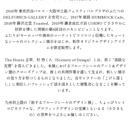
2016年 東京渋谷パルコ・大阪中之島フェスティバルプラザのふたつの
DELFONICS GALLERY を皮切りに、2017年 姫路 HUMMOCK Cafe、
2018年 藤沢辻堂 Toasted、2019年 鎌倉由比ガ浜 CORNO でささやかに
好評を博した同展の第6回目のエキシビジョンとなります。
ふたりがヨーロッパや南米のマーケットでコツコツと収穫したキュート
なシールのコレクション展示をはじめ、新作オリジナルデザインアイテ
ムを限定販売します。
The Hours 主宰、杉 怜くん（Scenery of Design）とは、長く "高級な
友情" を育んできました。本展におけるフルーツシールのアート&デザイ
ン面のクローズアップは、彼との共同作業を通して生まれ、新しい展示
の在り方を形づくるものとなりました。当ギャラリーの「こけら落と
し」に相応しいフレッシュで活き活きとした展覧会になることを願って
います。
九州初上陸の「旅するフルーツシールのデザイン展」、ちょっぴりレト
ロでカラフルな、グラフィックデザインの宝庫ともいえる〈小さきも
の〉の世界をつぶさにお愉しみください。