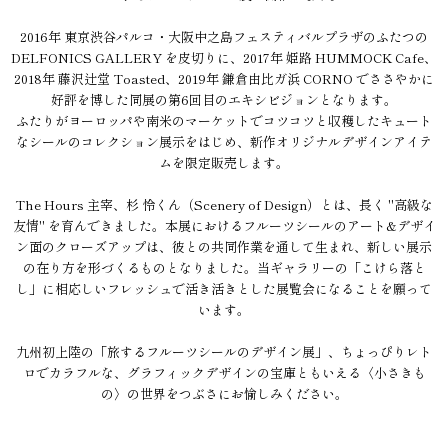
2016年 東京渋谷パルコ・大阪中之島フェスティバルプラザのふたつの
DELFONICS GALLERY を皮切りに、2017年 姫路 HUMMOCK Cafe、
2018年 藤沢辻堂 Toasted、2019年 鎌倉由比ガ浜 CORNO でささやかに
好評を博した同展の第6回目のエキシビジョンとなります。
ふたりがヨーロッパや南米のマーケットでコツコツと収穫したキュート
なシールのコレクション展示をはじめ、新作オリジナルデザインアイテ
ムを限定販売します。
The Hours 主宰、杉 怜くん（Scenery of Design）とは、長く "高級な
友情" を育んできました。本展におけるフルーツシールのアート&デザイ
ン面のクローズアップは、彼との共同作業を通して生まれ、新しい展示
の在り方を形づくるものとなりました。当ギャラリーの「こけら落と
し」に相応しいフレッシュで活き活きとした展覧会になることを願って
います。
九州初上陸の「旅するフルーツシールのデザイン展」、ちょっぴりレト
ロでカラフルな、グラフィックデザインの宝庫ともいえる〈小さきも
の〉の世界をつぶさにお愉しみください。