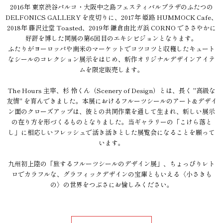
2016年 東京渋谷パルコ・大阪中之島フェスティバルプラザのふたつの
DELFONICS GALLERY を皮切りに、2017年 姫路 HUMMOCK Cafe、
2018年 藤沢辻堂 Toasted、2019年 鎌倉由比ガ浜 CORNO でささやかに
好評を博した同展の第6回目のエキシビジョンとなります。
ふたりがヨーロッパや南米のマーケットでコツコツと収穫したキュート
なシールのコレクション展示をはじめ、新作オリジナルデザインアイテ
ムを限定販売します。
The Hours 主宰、杉 怜くん（Scenery of Design）とは、長く "高級な
友情" を育んできました。本展におけるフルーツシールのアート&デザイ
ン面のクローズアップは、彼との共同作業を通して生まれ、新しい展示
の在り方を形づくるものとなりました。当ギャラリーの「こけら落と
し」に相応しいフレッシュで活き活きとした展覧会になることを願って
います。
九州初上陸の「旅するフルーツシールのデザイン展」、ちょっぴりレト
ロでカラフルな、グラフィックデザインの宝庫ともいえる〈小さきも
の〉の世界をつぶさにお愉しみください。