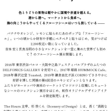
色とりどりの果物は軽やかに国境や赤道を超える。
港から港へ。マーケットから食卓へ。
海の向こうからやってくるフルーツシールはいつも旅している ––––
バナナやオレンジ、レモンに貼られたあのポップな「フルーツシー
ル」。いつの頃からか財布や手帳にペタペタと貼りはじめ、気がつけば
2,200枚近い数になっていました。
吉本 宏と宮良当明の小さなコレクションを一堂に集めた世界でも初め
て？ のフルーツシール展を開催します。
2016年 東京渋谷パルコ・大阪中之島フェスティバルプラザのふたつの
DELFONICS GALLERY を皮切りに、2017年 姫路 HUMMOCK Cafe、
2018年 藤沢辻堂 Toasted、2019年 鎌倉由比ガ浜 CORNO でささやかに
好評を博した同展の第6回目のエキシビジョンとなります。
ふたりがヨーロッパや南米のマーケットでコツコツと収穫したキュート
なシールのコレクション展示をはじめ、新作オリジナルデザインアイテ
ムを限定販売します。
The Hours 主宰、杉 怜くん（Scenery of Design）とは、長く "高級な