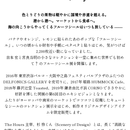
色とりどりの果物は軽やかに国境や赤道を超える。
港から港へ。マーケットから食卓へ。
海の向こうからやってくるフルーツシールはいつも旅している ––––
バナナやオレンジ、レモンに貼られたあのポップな「フルーツシー
ル」。いつの頃からか財布や手帳にペタペタと貼りはじめ、気がつけば
2,200枚近い数になっていました。
吉本 宏と宮良当明の小さなコレクションを一堂に集めた世界でも初め
て？ のフルーツシール展を開催します。
2016年 東京渋谷パルコ・大阪中之島フェスティバルプラザのふたつの
DELFONICS GALLERY を皮切りに、2017年 姫路 HUMMOCK Cafe、
2018年 藤沢辻堂 Toasted、2019年 鎌倉由比ガ浜 CORNO でささやかに
好評を博した同展の第6回目のエキシビジョンとなります。
ふたりがヨーロッパや南米のマーケットでコツコツと収穫したキュート
なシールのコレクション展示をはじめ、新作オリジナルデザインアイテ
ムを限定販売します。
The Hours 主宰、杉 怜くん（Scenery of Design）とは、長く "高級な