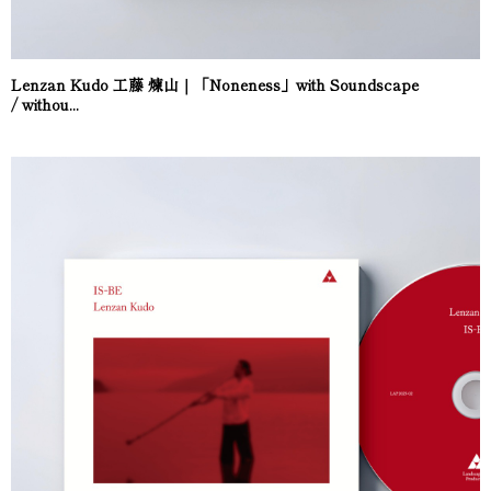
Lenzan Kudo 工藤 煉山｜「Noneness」with Soundscape
/ withou...