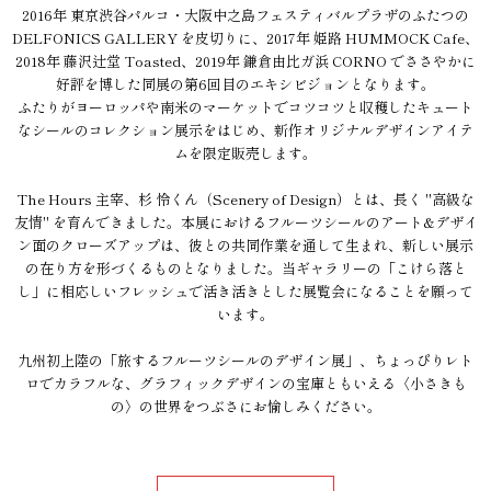
2016年 東京渋谷パルコ・大阪中之島フェスティバルプラザのふたつの
DELFONICS GALLERY を皮切りに、2017年 姫路 HUMMOCK Cafe、
2018年 藤沢辻堂 Toasted、2019年 鎌倉由比ガ浜 CORNO でささやかに
好評を博した同展の第6回目のエキシビジョンとなります。
ふたりがヨーロッパや南米のマーケットでコツコツと収穫したキュート
なシールのコレクション展示をはじめ、新作オリジナルデザインアイテ
ムを限定販売します。
The Hours 主宰、杉 怜くん（Scenery of Design）とは、長く "高級な
友情" を育んできました。本展におけるフルーツシールのアート&デザイ
ン面のクローズアップは、彼との共同作業を通して生まれ、新しい展示
の在り方を形づくるものとなりました。当ギャラリーの「こけら落と
し」に相応しいフレッシュで活き活きとした展覧会になることを願って
います。
九州初上陸の「旅するフルーツシールのデザイン展」、ちょっぴりレト
ロでカラフルな、グラフィックデザインの宝庫ともいえる〈小さきも
の〉の世界をつぶさにお愉しみください。