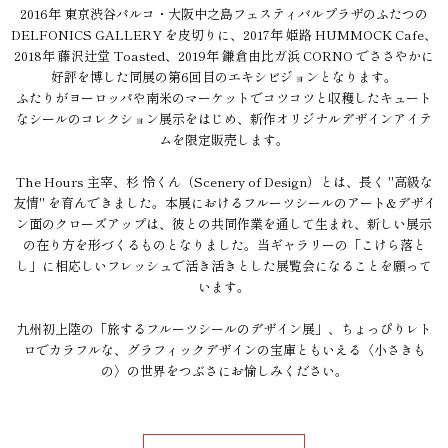
2016年 東京渋谷パルコ・大阪中之島フェスティバルプラザのふたつの
DELFONICS GALLERY を皮切りに、2017年 姫路 HUMMOCK Cafe、
2018年 藤沢辻堂 Toasted、2019年 鎌倉由比ガ浜 CORNO でささやかに
好評を博した同展の第6回目のエキシビジョンとなります。
ふたりがヨーロッパや南米のマーケットでコツコツと収穫したキュート
なシールのコレクション展示をはじめ、新作オリジナルデザインアイテ
ムを限定販売します。
The Hours 主宰、杉 怜くん（Scenery of Design）とは、長く "高級な
友情" を育んできました。本展におけるフルーツシールのアート&デザイ
ン面のクローズアップは、彼との共同作業を通して生まれ、新しい展示
の在り方を形づくるものとなりました。当ギャラリーの「こけら落と
し」に相応しいフレッシュで活き活きとした展覧会になることを願って
います。
九州初上陸の「旅するフルーツシールのデザイン展」、ちょっぴりレト
ロでカラフルな、グラフィックデザインの宝庫ともいえる〈小さきも
の〉の世界をつぶさにお愉しみください。