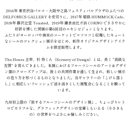
2016年 東京渋谷パルコ・大阪中之島フェスティバルプラザのふたつの
DELFONICS GALLERY を皮切りに、2017年 姫路 HUMMOCK Cafe、
2018年 藤沢辻堂 Toasted、2019年 鎌倉由比ガ浜 CORNO でささやかに
好評を博した同展の第6回目のエキシビジョンとなります。
ふたりがヨーロッパや南米のマーケットでコツコツと収穫したキュート
なシールのコレクション展示をはじめ、新作オリジナルデザインアイテ
ムを限定販売します。
The Hours 主宰、杉 怜くん（Scenery of Design）とは、長く "高級な
友情" を育んできました。本展におけるフルーツシールのアート&デザイ
ン面のクローズアップは、彼との共同作業を通して生まれ、新しい展示
の在り方を形づくるものとなりました。当ギャラリーの「こけら落と
し」に相応しいフレッシュで活き活きとした展覧会になることを願って
います。
九州初上陸の「旅するフルーツシールのデザイン展」、ちょっぴりレト
ロでカラフルな、グラフィックデザインの宝庫ともいえる〈小さきも
の〉の世界をつぶさにお愉しみください。