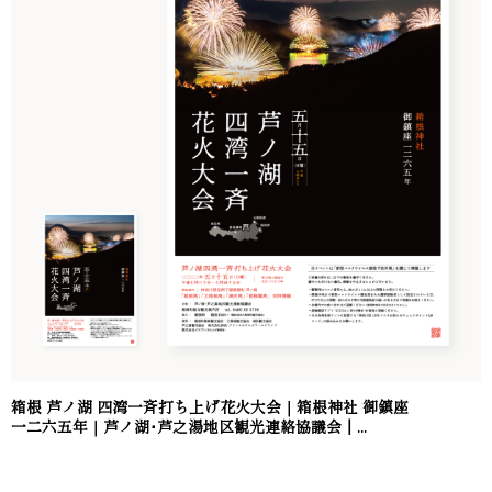
箱根 芦ノ湖 四湾一斉打ち上げ花火大会｜箱根神社 御鎮座
一二六五年｜芦ノ湖･芦之湯地区観光連絡協議会｜...