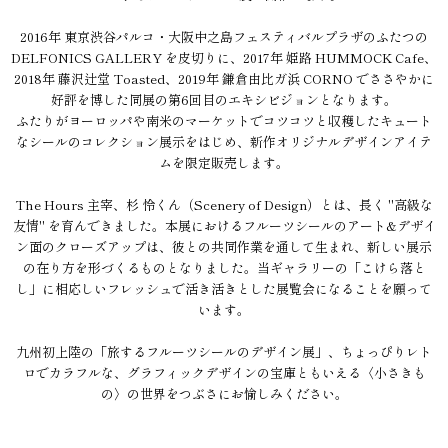
2016年 東京渋谷パルコ・大阪中之島フェスティバルプラザのふたつの
DELFONICS GALLERY を皮切りに、2017年 姫路 HUMMOCK Cafe、
2018年 藤沢辻堂 Toasted、2019年 鎌倉由比ガ浜 CORNO でささやかに
好評を博した同展の第6回目のエキシビジョンとなります。
ふたりがヨーロッパや南米のマーケットでコツコツと収穫したキュート
なシールのコレクション展示をはじめ、新作オリジナルデザインアイテ
ムを限定販売します。
The Hours 主宰、杉 怜くん（Scenery of Design）とは、長く "高級な
友情" を育んできました。本展におけるフルーツシールのアート&デザイ
ン面のクローズアップは、彼との共同作業を通して生まれ、新しい展示
の在り方を形づくるものとなりました。当ギャラリーの「こけら落と
し」に相応しいフレッシュで活き活きとした展覧会になることを願って
います。
九州初上陸の「旅するフルーツシールのデザイン展」、ちょっぴりレト
ロでカラフルな、グラフィックデザインの宝庫ともいえる〈小さきも
の〉の世界をつぶさにお愉しみください。