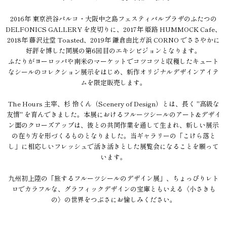
2016年 東京渋谷パルコ・大阪中之島フェスティバルプラザのふたつの
DELFONICS GALLERY を皮切りに、2017年 姫路 HUMMOCK Cafe、
2018年 藤沢辻堂 Toasted、2019年 鎌倉由比ガ浜 CORNO でささやかに
好評を博した同展の第6回目のエキシビジョンとなります。
ふたりがヨーロッパや南米のマーケットでコツコツと収穫したキュート
なシールのコレクション展示をはじめ、新作オリジナルデザインアイテ
ムを限定販売します。
The Hours 主宰、杉 怜くん（Scenery of Design）とは、長く "高級な
友情" を育んできました。本展におけるフルーツシールのアート&デザイ
ン面のクローズアップは、彼との共同作業を通して生まれ、新しい展示
の在り方を形づくるものとなりました。当ギャラリーの「こけら落と
し」に相応しいフレッシュで活き活きとした展覧会になることを願って
います。
九州初上陸の「旅するフルーツシールのデザイン展」、ちょっぴりレト
ロでカラフルな、グラフィックデザインの宝庫ともいえる〈小さきも
の〉の世界をつぶさにお愉しみください。