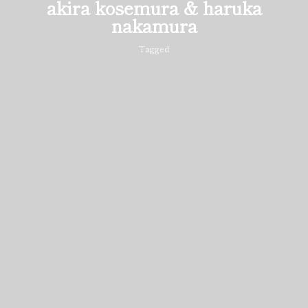
akira kosemura & haruka
nakamura
Tagged